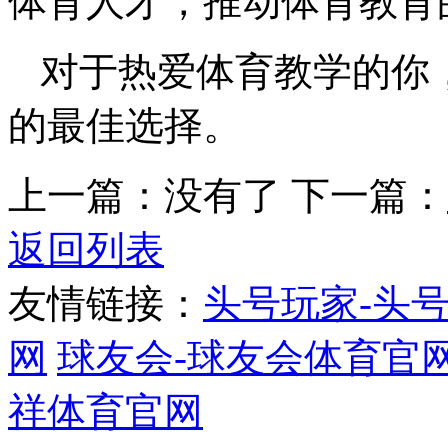
体育人才，推动体育教育
对于热爱体育教学的你
的最佳选择。
上一篇：没有了 下一篇：
返回列表
友情链接：
头号玩家-头
网
球友会-球友会体育官
祥体育官网