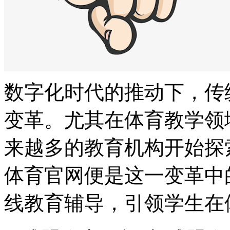
数字化时代的推动下，传
变革。尤其在体育教学领
来越多的教育机构开始探
体育官网便是这一变革中
线教育辅导，引领学生在