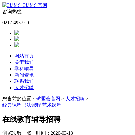
咨询热线
021-54937216
网站首页
关于我们
学科辅导
新闻资讯
联系我们
人才招聘
您当前的位置：
球盟会官网
>
人才招聘
>
经典课程
书法课程
艺术课程
在线教育辅导招聘
浏览次数：
45
时间：2026-03-13