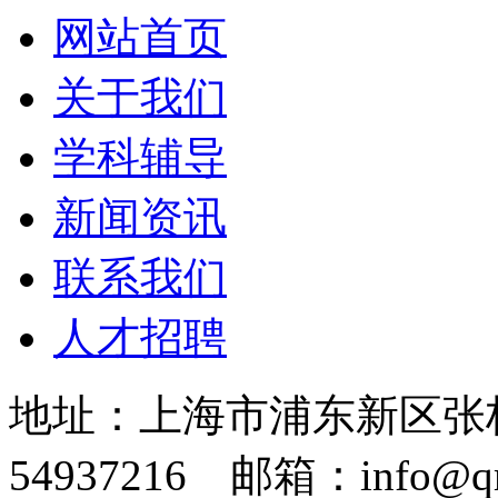
网站首页
关于我们
学科辅导
新闻资讯
联系我们
人才招聘
地址：上海市浦东新区张杨路
54937216 邮箱：info@qmh