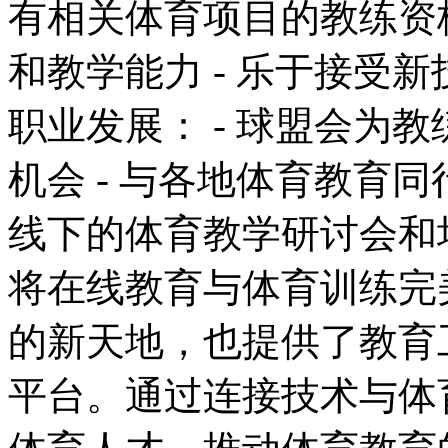
有相关体育项目的教练资格
和教学能力 - 乐于接受新
职业发展： - 球盟会为
机会 - 与各地体育教育同
线下的体育教学研讨会和
将在线教育与体育训练完
的新天地，也提供了教育
平台。通过连接技术与体