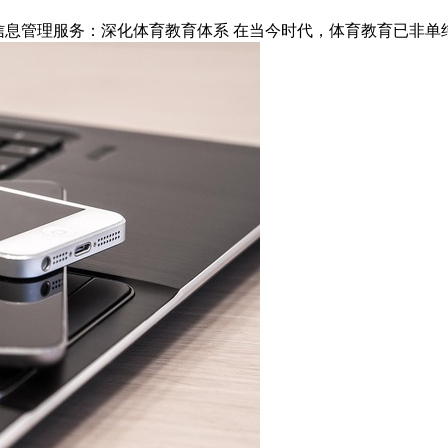
信息管理服务：深化体育教育体系 在当今时代，体育教育已非单