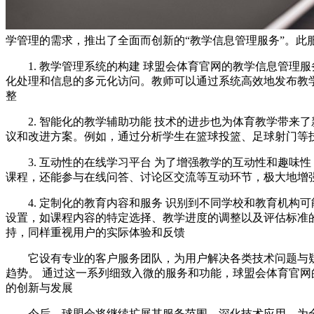
学管理的需求，推出了全面而创新的“教学信息管理服务”。
1. 教学管理系统的构建 球盟会体育官网的教学信息管
化处理和信息的多元化访问。教师可以通过系统高效地发布教
整
2. 智能化的教学辅助功能 技术的进步也为体育教学带
议和改进方案。例如，通过分析学生在篮球投篮、足球射门等
3. 互动性的在线学习平台 为了增强教学的互动性和趣
课程，还能参与在线问答、讨论区交流等互动环节，极大地增
4. 定制化的教育内容和服务 识别到不同学校和教育机
设置，如课程内容的特定选择、教学进度的调整以及评估标准的
持，同样重视用户的实际体验和反馈
它设有专业的客户服务团队，为用户解决各类技术问题与
趋势。 通过这一系列细致入微的服务和功能，球盟会体育官网
的创新与发展
今后，球盟会将继续扩展其服务范围，深化技术应用，为