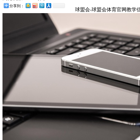
分享到：
球盟会-球盟会体育官网教学