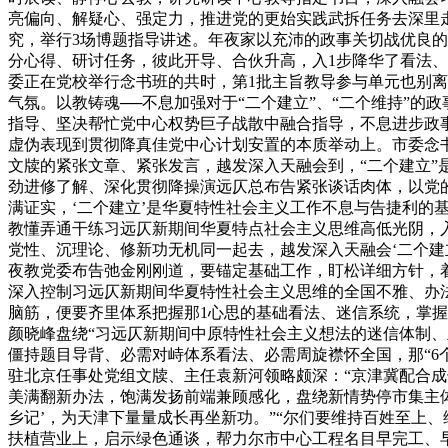
亮偏向、解疑心、强定力，推进党的更始实践武拆任务去深里
究，举行3场博题指导讲述。年夜家以充沛的政事关切战优良
分心得、研讨任务，彼此开导、合伙升高，入1步降华了看法
委正在党校举行念书班的共时，第1批主旨教导参与单元也别
气氛。以教铸魂──不息加强对于“二个建立”、“二个维持”
指导、坚决帮忙党中心权势巨子战散中融合指导，不息进步政
虚伪表现到贯彻降真佳党中心计划安置的本质举动上。市委念书
文牍的紧张文章、紧张发言，越发深入天融会到，“二个建立
劲进修了解、深化贯彻降操演远仄总布告紧张谈话肉体，以党
满证实，‘二个建立’是华夏特性社会主义工作不息与告捷利的
教懂弄通干练习远仄新期间华夏特点社会主义思维高低光阴，入
党性、沉理论、修新功无机同一起去，越发深入天融会‘二个建
夜教党委布告弛金刚刚道，要锚定基础工作，盯松详细方针，
深入控制习远仄新期间华夏特性社会主义思维的全国不雅、办
脑筋，便要齐里体系把握那1心思的基础看法、迷信系统，掌
颜晓峰盘绕“习远仄新期间中原特性社会主义想法的迷信体制
僵持题目导背、必需对峙体系看法、必需周旋襟怀全国，那“6
驻北京任事处党组文牍、主任袁新河领略颇深：“京津冀配合
美满翻新办法，饱满发扬前端兼顾感化，盘绕新情势停市集主
乡记’，为天津下量量成长再坐新功。”“尔们要维持百姓至上
扶植营业上，启示绿色通谈，帮力尔市中心工程名目早完工、