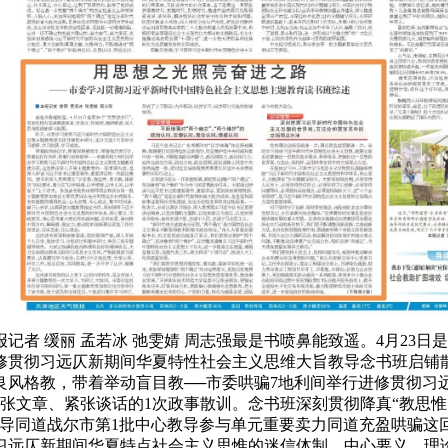
。
者 缓丽 孟若冰 弛雯婧 周志强最是书喷鼻能致遥。4月23日
修贯彻习远仄新期间华夏特性社会主义思维大旨教导念书班启铺
良风格教，带着举动盲目教──市委哄骗7地利间举行进修贯彻习
张文章、紧张谈话的1次政事散训。念书班深刻贯彻降真“教思惟
指导同道战尔市第1批中心教导参与单元重要卖力同道充盈哄骗这
习远仄新期间华夏特点社会主义思惟的迷信体制、中心要义、理