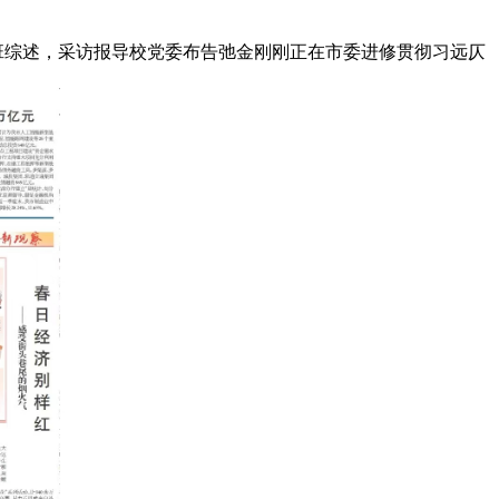
班综述，采访报导校党委布告弛金刚刚正在市委进修贯彻习远仄