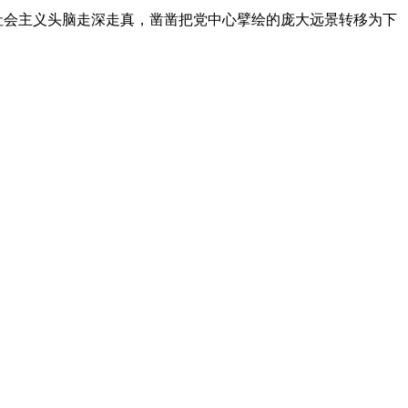
社会主义头脑走深走真，凿凿把党中心擘绘的庞大远景转移为下