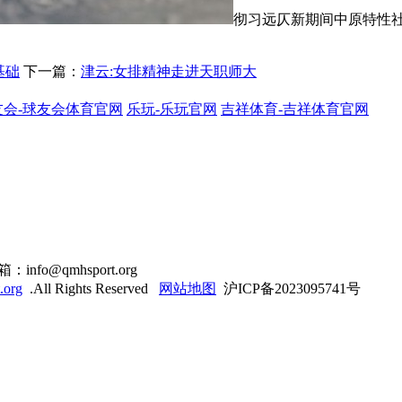
彻习远仄新期间中原特性
基础
下一篇：
津云:女排精神走进天职师大
友会-球友会体育官网
乐玩-乐玩官网
吉祥体育-吉祥体育官网
o@qmhsport.org
.org
.All Rights Reserved
网站地图
沪ICP备2023095741号