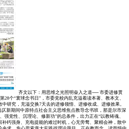
齐文以下：用思维之光照明奋入之道── 市委进修贯
是第28个“寰球念书日”，市委党校内乱充溢着读本著、教本文、
散中研究，充溢交换7天去的进修领悟、进修收成、进修效果。
远仄新期间中原特点社会主义思维焦点教导念书班，那是尔市深
、强党性、沉理论、修新功”的总条件，出力正在“以教铸魂、
回补钙强身、充电提能的难过时机，心无旁骛、聚精会神，散中
论央求，专心思索庞大实践战理论题目，正在教而念、读而悟中