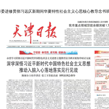
收市委进修贯彻习远仄新期间华夏特性社会主义心思核心教导念书