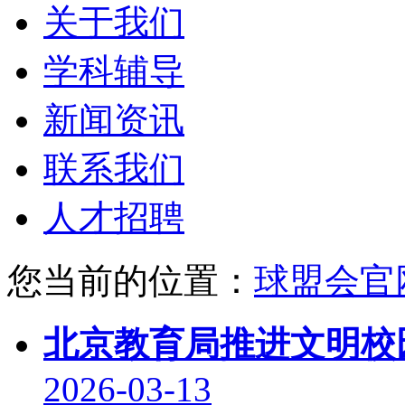
关于我们
学科辅导
新闻资讯
联系我们
人才招聘
您当前的位置：
球盟会官
北京教育局推进文明校
2026-03-13