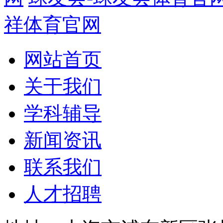
祥体育官网
网站首页
关于我们
学科辅导
新闻资讯
联系我们
人才招聘