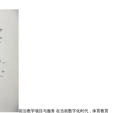
前沿教学项目与服务 在当前数字化时代，体育教育