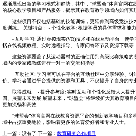
逐渐展现出新的学习模式和趋势，其中，“球盟会”体育官网在
的核心教学项目和产品服务，揭示其在教育教学领域内如何实现
这些项目不仅包括基础的技能训练，更延伸到高级竞技技
度训练。 关键特点： - 个性化教学: 根据学员的具体需求和
- 互动学习: 通过虚拟现实(VR)技术和在线互动平台
括在线视频教程、实时远程指导、专家问答环节及资源下载等
这些资源覆盖了从运动器材的正确使用到高级比赛策略的各个方
域内的专家或教练进行一对一的交流和指导
- 互动社区: 学习者可以在平台的互动社区中分享经验、
价。学习者通过平台提供的资源和工具，不仅提升了自身的专
取得成就： - 提升参与度: 实时互动和个性化反馈大大
四、展望未来发展 展望未来，“球盟会”将继续扩大其教育项
更加流畅和高效
“球盟会”体育官网在线教育资源平台的创新教学项目和
域中占据重要地位，影响着更多的体育爱好者和专业人士。
上一篇：没有了 下一篇：
教育研究合作项目