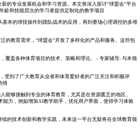
新的专业发展机会和学习资源。本文将深入探讨“球盟会”平台
同年龄和技能层次的学习者提供定制化的教学项目
从基本的球技操作到团队战术的应用，再到赛场心理调控的多维
足广泛的教育需求，“球盟会”开发了多样化的产品和服务。这些包
，覆盖各种体育项目的技术、策略和理论。 - 专家辅导: 与本领
以来，受到了广大教育从业者和体育爱好者的广泛关注和积极评
热情
更多的人能够接触到专业的体育教育，尤其是在资源匮乏的地区。
术能力，例如增加AI教学助手，优化用户界面，使得学习体验
持续的技术创新和教学实践，未来这一平台无疑将在全球教育领