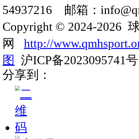
54937216 邮箱：info@qmh
Copyright © 2024-20
网
http://www.qmhsport.o
图
沪ICP备2023095741号
分享到：