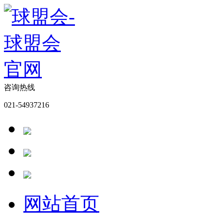
咨询热线
021-54937216
网站首页